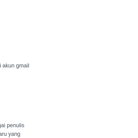
i akun gmail
gai penulis
baru yang