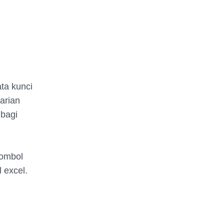
ata kunci
arian
 bagi
tombol
l excel.