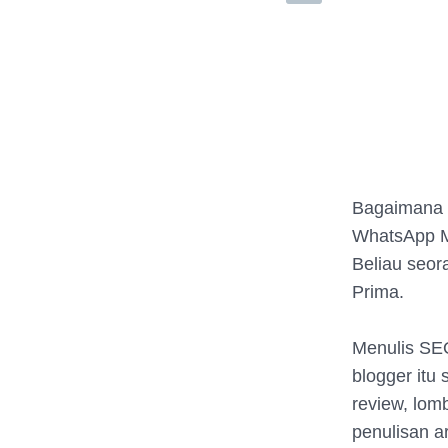
Bagaimana c
WhatsApp M
Beliau seor
Prima.
Menulis SEO
blogger itu
review, lom
penulisan ar