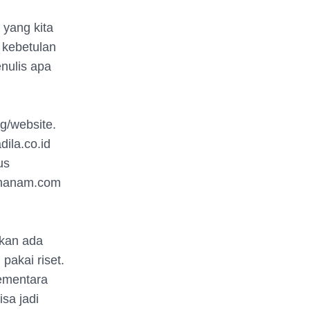
 yang kita
 kebetulan
enulis apa
g/website.
ila.co.id
us
enanam.com
ikan ada
pakai riset.
Sementara
sa jadi