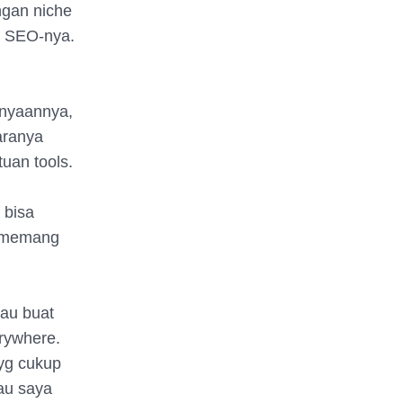
ngan niche
s SEO-nya.
anyaannya,
aranya
uan tools.
 bisa
s memang
au buat
rywhere.
 yg cukup
au saya