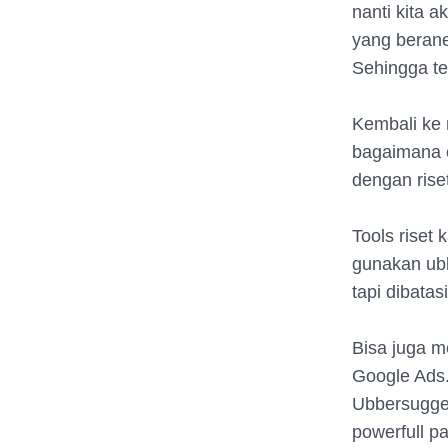
nanti kita 
yang berane
Sehingga te
Kembali ke 
bagaimana c
dengan rise
Tools riset 
gunakan ubb
tapi dibatas
Bisa juga m
Google Ads
Ubbersugges
powerfull p