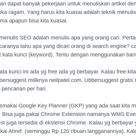
akan dapat banyak pekerjaan untuk menuliskan artikel de
ka ragam. Yang harus kita kuasai adalah teknik menuli
ma apapun bisa kita kuasai.
menulis SEO adalah menulis apa yang orang cari. Pert
aranya tahu apa yang dicari orang di search engine? c
t kata kunci (keyword). Tentu dengan menggunakan bant
kata kunci ini ada yg free ada yg berbayar. Kalau free kita
ersuggest miliknya neilpatel.com. Ubbersuggest grati
i pencarian per hari.
emakai Google Key Planner (GKP) yang ada saat kita m
. Bisa juga pakai Chrome Extension namanya WMS Eve
t juga tersedia di ekstensi Chrome. Kalau yg berbayar
akai Ahref. (seminggu Rp 120 ribuan langganannya). Kal