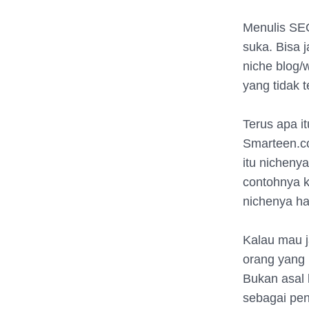
Menulis SEO
suka. Bisa 
niche blog/w
yang tidak t
Terus apa i
Smarteen.co
itu nicheny
contohnya 
nichenya h
Kalau mau j
orang yang 
Bukan asal 
sebagai pen