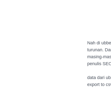
Nah di ubber
turunan. Da
masing-masi
penulis SE
data dari u
export to cs