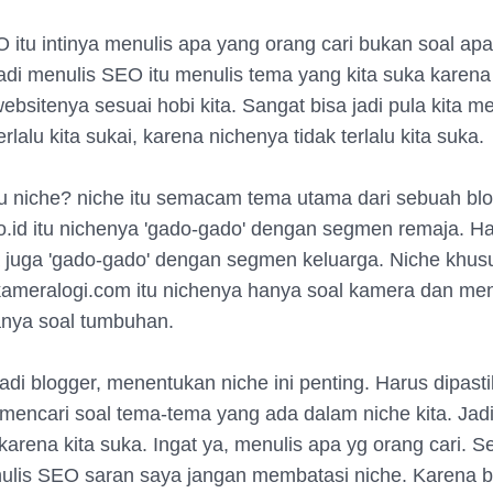
 itu intinya menulis apa yang orang cari bukan soal apa
jadi menulis SEO itu menulis tema yang kita suka karena
ebsitenya sesuai hobi kita. Sangat bisa jadi pula kita m
erlalu kita sukai, karena nichenya tidak terlalu kita suka.
tu niche? niche itu semacam tema utama dari sebuah blo
.id itu nichenya 'gado-gado' dengan segmen remaja. Had
a juga 'gado-gado' dengan segmen keluarga. Niche khus
kameralogi.com itu nichenya hanya soal kamera dan m
anya soal tumbuhan.
adi blogger, menentukan niche ini penting. Harus dipast
mencari soal tema-tema yang ada dalam niche kita. Jadi 
karena kita suka. Ingat ya, menulis apa yg orang cari. 
ulis SEO saran saya jangan membatasi niche. Karena bi